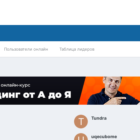
Пользователи онлайн
Таблица лидеров
Tundra
uqecubome