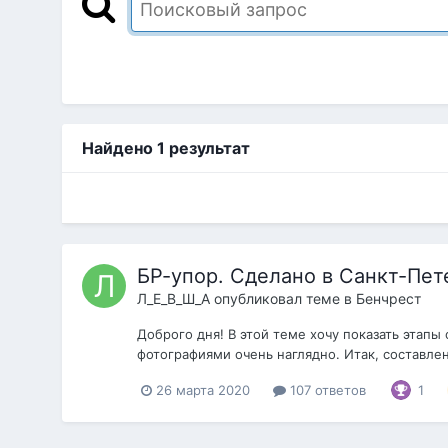
Найдено 1 результат
БР-упор. Сделано в Санкт-Пет
Л_Е_В_Ш_А
опубликовал теме в
Бенчрест
Доброго дня! В этой теме хочу показать этапы
фотографиями очень наглядно. Итак, составлен
26 марта 2020
107 ответов
1