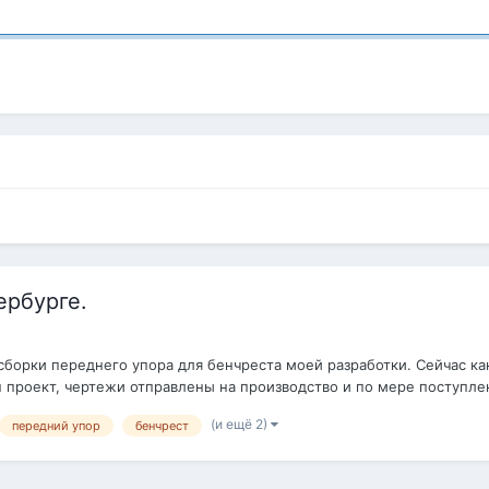
ербурге.
 сборки переднего упора для бенчреста моей разработки. Сейчас как
 проект, чертежи отправлены на производство и по мере поступлен
(и ещё 2)
передний упор
бенчрест