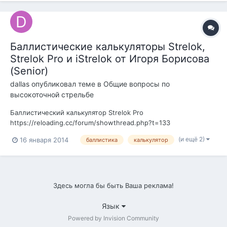
Баллистические калькуляторы Strelok,
Strelok Pro и iStrelok от Игоря Борисова
(Senior)
dаllаs
опубликовал теме в
Общие вопросы по
высокоточной стрельбе
Баллистический калькулятор Strelok Pro
https://reloading.cc/forum/showthread.php?t=133
Баллистический калькулятор Strelok для Android
(и ещё 2)
16 января 2014
баллистика
калькулятор
https://reloading.cc/forum/showthread.php?t=134
Баллистический калькулятор iStrelok для iPhone/iPad
https://reloading.cc/forum/showthread.php?t=135
Здесь могла бы быть Ваша реклама!
Язык
Powered by Invision Community