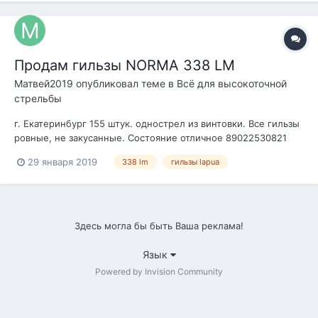
Продам гильзы NORMA 338 LM
Матвей2019
опубликовал теме в
Всё для высокоточной
стрельбы
г. Екатеринбург 155 штук. однострел из винтовки. Все гильзы
ровные, не закусанные. Состояние отличное 89022530821
Можно вайбер,ватсап,телеграм, 89022530821@mail.ru почта
29 января 2019
338 lm
гильзы lapua
или звоните 50 руб. за штуку торг если возьмете все
Здесь могла бы быть Ваша реклама!
Язык
Powered by Invision Community