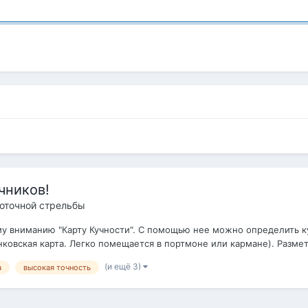
чников!
оточной стрельбы
у вниманию "Карту Кучности". С помощью нее можно определить ку
анковская карта. Легко помещается в портмоне или кармане). Разметк
(и ещё 3)
а
высокая точность