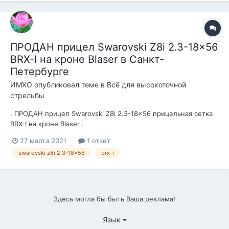
ПРОДАН прицел Swarovski Z8i 2.3-18x56
BRX-I на кроне Blaser в Санкт-
Петербурге
ИМХО
опубликовал теме в
Всё для высокоточной
стрельбы
. ПРОДАН прицел Swarovski Z8i 2.3-18x56 прицельная сетка
BRX-I на кроне Blaser .
https://forum.guns.ru/forummessage/420/2687441.html
27 марта 2021
1 ответ
Прицельная сетка во второй фокальной плоскости, окуляра,
swarovski z8i 2.3-18x56
brx-i
это значит, что при изменении кратности прицельная сетка
не изменяет свои ра...
Здесь могла бы быть Ваша реклама!
Язык