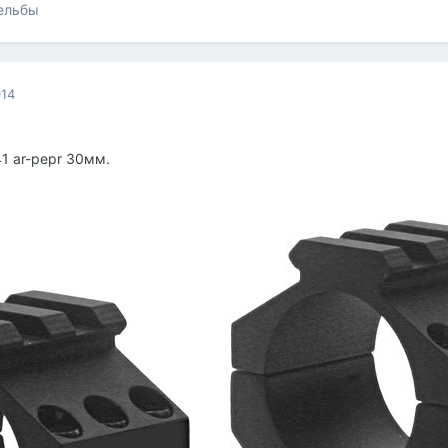
рельбы
014
41 ar-pepr 30мм.