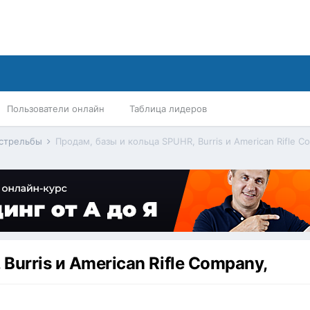
Пользователи онлайн
Таблица лидеров
 стрельбы
Продам, базы и кольца SPUHR, Burris и American Rifle C
Burris и American Rifle Company,