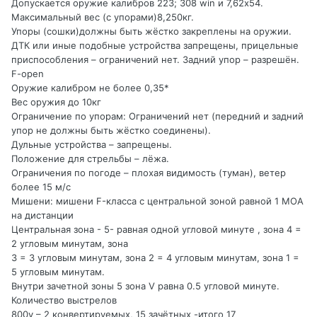
Допускается оружие калибров 223; 308 win и 7,62х54.
Максимальный вес (с упорами)8,250кг.
Упоры (сошки)должны быть жёстко закреплены на оружии.
ДТК или иные подобные устройства запрещены, прицельные
приспособления – ограничений нет. Задний упор – разрешён.
F-open
Оружие калибром не более 0,35*
Вес оружия до 10кг
Ограничение по упорам: Ограничений нет (передний и задний
упор не должны быть жёстко соединены).
Дульные устройства – запрещены.
Положение для стрельбы – лёжа.
Ограничения по погоде – плохая видимость (туман), ветер
более 15 м/с
Мишени: мишени F-класса с центральной зоной равной 1 МОА
на дистанции
Центральная зона - 5- равная одной угловой минуте , зона 4 =
2 угловым минутам, зона
3 = 3 угловым минутам, зона 2 = 4 угловым минутам, зона 1 =
5 угловым минутам.
Внутри зачетной зоны 5 зона V равна 0.5 угловой минуте.
Количество выстрелов
800y – 2 конвертируемых, 15 зачётных -итого 17