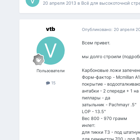
20 апреля 2013
в
Всё для высокоточной стр
vtb
Опубликовано:
20 апреля 2
Всем привет.
мы долго строили (подроб
Карбоновые ложи запечен
Пользователи
Форм-фактор - Mcmillan A
15
покрытие - водооталкива
антабки - 2 спереди + 1 н
пиллары - да
затыльник - Pachmayr .5"
LOP - 13.5"
Вес 800 - 970 грамм
инлет:
для тикки Т3 - под штатну
для ремингтон 700 - под B