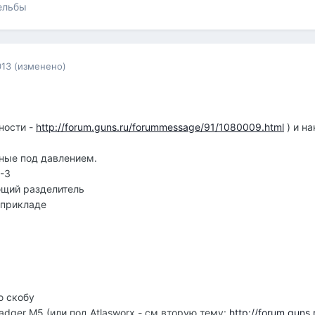
ельбы
013
(изменено)
ности -
http://forum.guns.ru/forummessage/91/1080009.html
) и на
ные под давлением.
1-3
ющий разделитель
а прикладе
ю скобу
adger M5 (или под Atlasworx - см вторую тему:
http://forum.gun