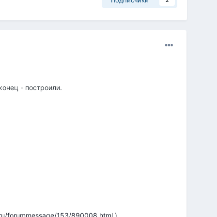
Подписчики
2
конец - построили.
s.ru/forummessage/153/890008.html
)