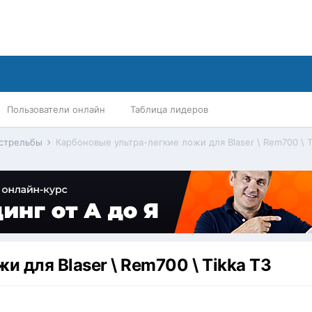
Пользователи онлайн
Таблица лидеров
 стрельбы
Карбоновые ультра-легкие ложи для Blaser \ Rem700 \ T
 для Blaser \ Rem700 \ Tikka T3