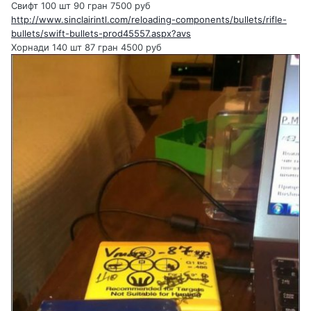
Свифт 100 шт 90 гран 7500 руб
http://www.sinclairintl.com/reloading-components/bullets/rifle-
bullets/swift-bullets-prod45557.aspx?avs
Хорнади 140 шт 87 гран 4500 руб