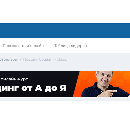
Пользователи онлайн
Таблица лидеров
 стрельбы
Продам Сошки F-Class...