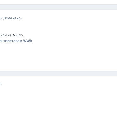
6
(изменено)
 или на мыло.
льзователем WWR
6