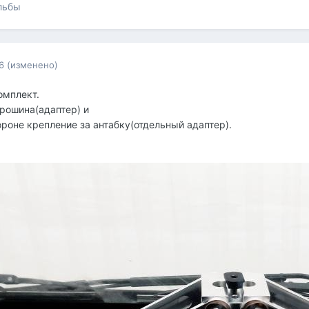
льбы
6
(изменено)
омплект.
рошина(адаптер) и
ороне крепление за антабку(отдельный адаптер).