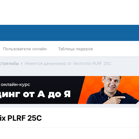
Пользователи онлайн
Таблица лидеров
 стрельбы
Имеется дальномер от Vectronix PLRF 25C
ix PLRF 25C