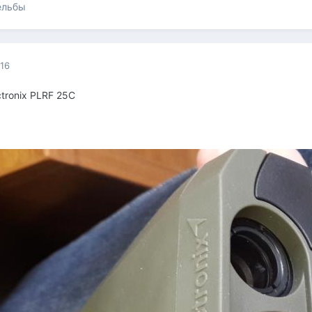
ельбы
016
tronix PLRF 25C