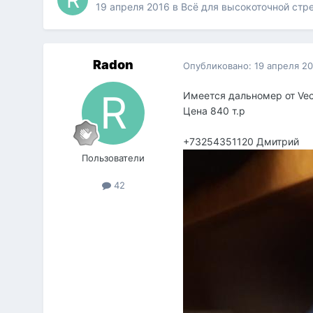
19 апреля 2016
в
Всё для высокоточной стр
Radon
Опубликовано:
19 апреля 2
Имеется дальномер от Vec
Цена 840 т.р
+73254351120 Дмитрий
Пользователи
42