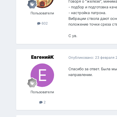
Говоря о "железе", миним
- подбор и подготовка ка
- настройка патрона.
Пользователи
Вибрации ствола дают осн
602
положение точки среза ств
С ув.
ЕвгенийК
Опубликовано:
23 февраля 
Спасибо за ответ. Была м
направлении.
Пользователи
2