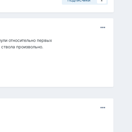
Подписчики
2
пули относительно первых
 ствола произвольно.