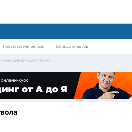
Пользователи онлайн
Таблица лидеров
урная деформация ствола
твола