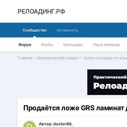
РЕЛОАДИНГ.РФ
Сообщество
Активность
Форум
Клубы
Календарь
Наша команда
Главная
Коммерческий раздел
Купля-продажа осталь
Продаётся ложе GRS ламинат 
Автор:
doctor66
,