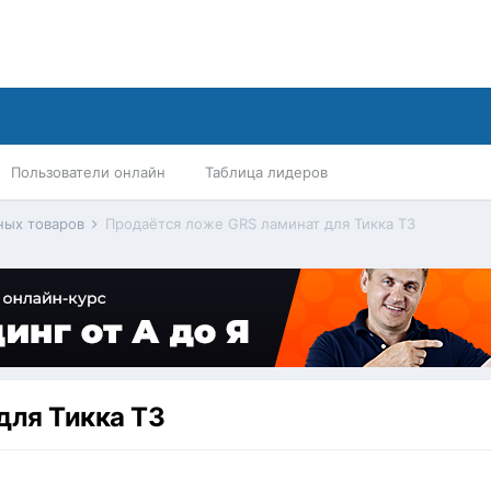
Пользователи онлайн
Таблица лидеров
ных товаров
Продаётся ложе GRS ламинат для Тикка Т3
для Тикка Т3