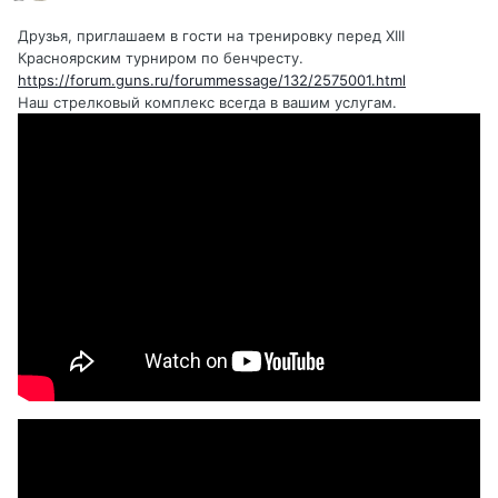
Друзья, приглашаем в гости на тренировку перед XIII
Красноярским турниром по бенчресту.
https://forum.guns.ru/forummessage/132/2575001.html
Наш стрелковый комплекс всегда в вашим услугам.