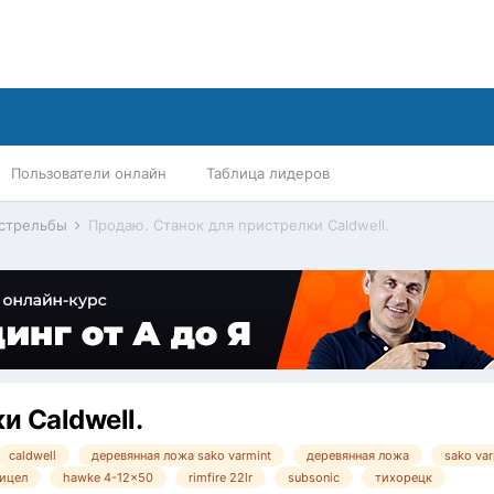
Пользователи онлайн
Таблица лидеров
 стрельбы
Продаю. Станок для пристрелки Caldwell.
и Caldwell.
caldwell
деревянная ложа sako varmint
деревянная ложа
sako var
ицел
hawke 4-12x50
rimfire 22lr
subsonic
тихорецк