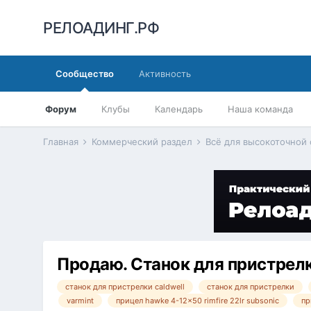
РЕЛОАДИНГ.РФ
Сообщество
Активность
Форум
Клубы
Календарь
Наша команда
Главная
Коммерческий раздел
Всё для высокоточной
Продаю. Станок для пристрелк
станок для пристрелки caldwell
станок для пристрелки
varmint
прицел hawke 4-12x50 rimfire 22lr subsonic
пр