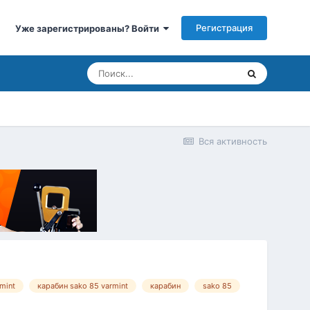
Регистрация
Уже зарегистрированы? Войти
Вся активность
mint
карабин sako 85 varmint
карабин
sako 85