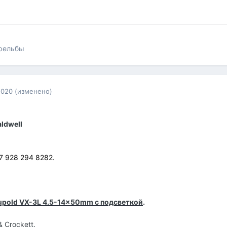
трельбы
2020
(изменено)
ldwell
+7 928 294 8282.
upold VX-3L 4.5-14x50mm с подсветкой
.
 Crockett.