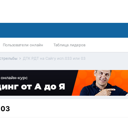
Пользователи онлайн
Таблица лидеров
 стрельбы
ДТК РДТ на Сайгу исп.033 или 03
 03