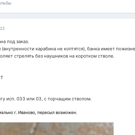
ельбы
022
на под заказ.
 (внутренности карабина не коптятся), банка имеет пожизн
оляет стрелять без наушников на коротком стволе.
6Т
.
гу исп. 033 или 03, с торчащим стволом.
иально г. Иваново, пересыл возможен.