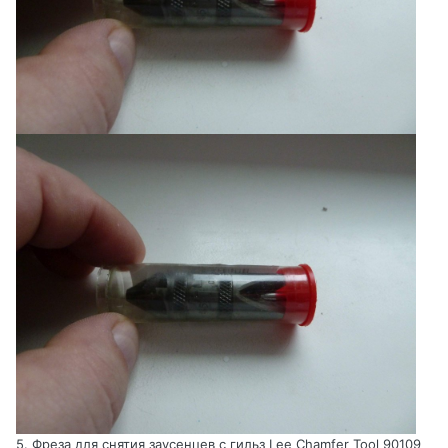
5. Фреза для снятия заусенцев с гильз Lee Chamfer Tool 90109