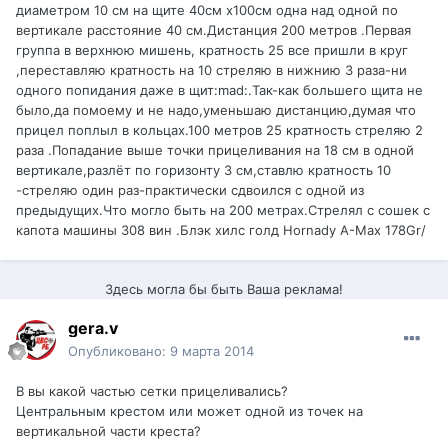
диаметром 10 см на щите 40см х100см одна над одной по
вертикале расстояние 40 см.Дистанция 200 метров .Первая
группа в верхнюю мишень, кратность 25 все пришли в круг
,переставляю кратность на 10 стреляю в нижнию 3 раза-ни
одного попидания даже в щит:mad:.Так-как большего щита не
было,да помоему и не надо,уменьшаю дистанцию,думая что
прицел поплыл в кольцах.100 метров 25 кратность стреляю 2
раза .Попадание выше точки прицеливания на 18 см в одной
вертикале,разлёт по горизонту 3 см,ставлю кратность 10
-стреляю один раз-практически сдвоился с одной из
предыдущих.Что могло быть на 200 метрах.Стрелял с сошек с
капота машины 308 вин .Блэк хилс голд Hornady A-Max 178Gr/
Здесь могла бы быть Ваша реклама!
gera.v
Опубликовано:
9 марта 2014
В вы какой частью сетки прицеливались?
Центральным крестом или может одной из точек на
вертикальной части креста?