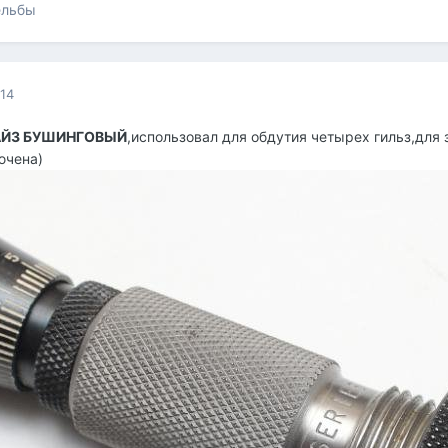
ельбы
014
АЙЗ БУШИНГОВЫЙ
,использовал для обдутия четырех гильз,для
ючена)