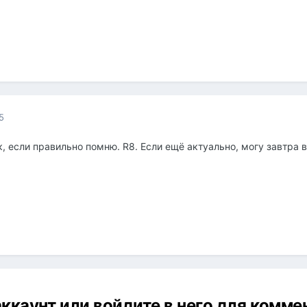
5
, если правильно помню. R8. Если ещё актуально, могу завтра 
ккаунт или войдите в него для комм