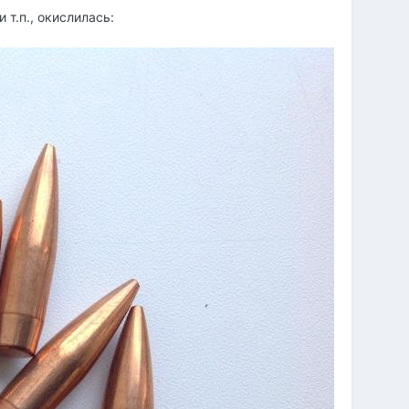
 т.п., окислилась: