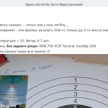
Здесь могла бы быть Ваша реклама!
огу сказать ... плохо они у мну летЯть ...
ованиях - эти брелки, из моего 308-го только до 3-го места смо
ература + 30. Ветер 4-7 м/с.
ежа,
без заднего упора
. REM 700 XCR Tactical. Калибр.308
тка юмора такая все поняли :D