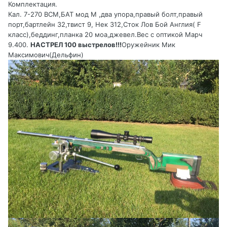
Комплектация.
Кал. 7-270 ВСМ,БАТ мод М ,два упора,правый болт,правый
порт,бартлейн 32,твист 9, Нек 312,Сток Лов Бой Англия( F
класс),беддинг,планка 20 моа,джевел.Вес с оптикой Марч
9.400.
НАСТРЕЛ 100 выстрелов!!!
Оружейник Мик
Максимович(Дельфин)