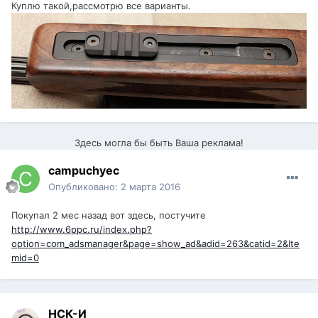
Куплю такой,рассмотрю все варианты.
Здесь могла бы быть Ваша реклама!
campuchyec
Опубликовано:
2 марта 2016
Покупал 2 мес назад вот здесь, постучите
http://www.6ppc.ru/index.php?
option=com_adsmanager&page=show_ad&adid=263&catid=2&Ite
mid=0
НСК-И