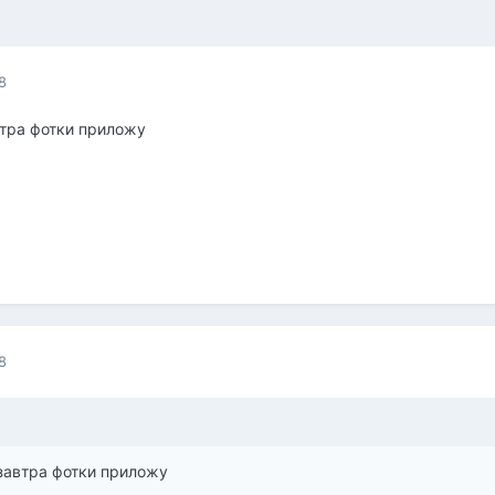
8
втра фотки приложу
8
 завтра фотки приложу