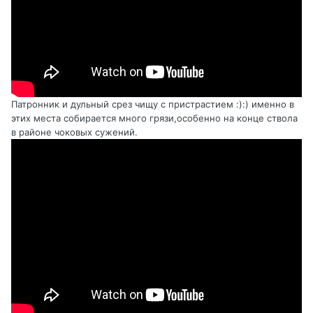
Патронник и дульный срез чищу с пристрастием
:):) именно в
этих места собирается много грязи,особенно на конце ствола
в районе чоковых сужений.