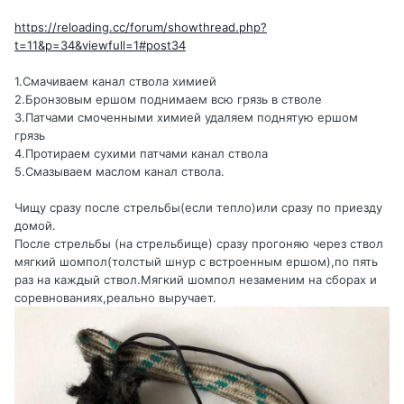
https://reloading.cc/forum/showthread.php?
t=11&p=34&viewfull=1#post34
1.Смачиваем канал ствола химией
2.Бронзовым ершом поднимаем всю грязь в стволе
3.Патчами смоченными химией удаляем поднятую ершом
грязь
4.Протираем сухими патчами канал ствола
5.Смазываем маслом канал ствола.
Чищу сразу после стрельбы(если тепло)или сразу по приезду
домой.
После стрельбы (на стрельбище) сразу прогоняю через ствол
мягкий шомпол(толстый шнур с встроенным ершом),по пять
раз на каждый ствол.Мягкий шомпол незаменим на сборах и
соревнованиях,реально выручает.