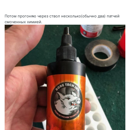
Потом прогоняю через ствол несколько(обычно два) патчей
смоченных химией.