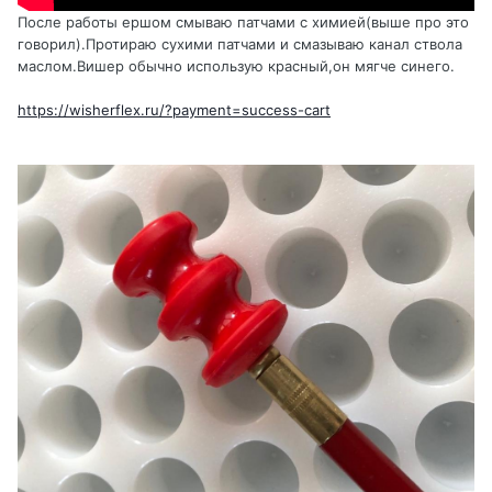
После работы ершом смываю патчами с химией(выше про это
говорил).Протираю сухими патчами и смазываю канал ствола
маслом.Вишер обычно использую красный,он мягче синего.
https://wisherflex.ru/?payment=success-cart