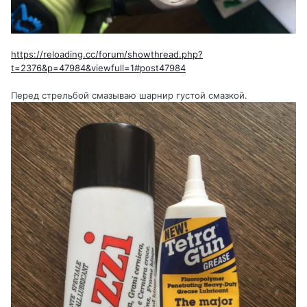
https://reloading.cc/forum/showthread.php?
t=2376&p=47984&viewfull=1#post47984
Перед стрельбой смазываю шарнир густой смазкой.