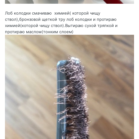
Лоб колодки смачиваю химией( которой чищу
ствол),бронзовой щеткой тру лоб колодки и протираю
химией(которой чищу ствол).Вытираю сухой тряпкой и
протираю маслом(тонким слоем)