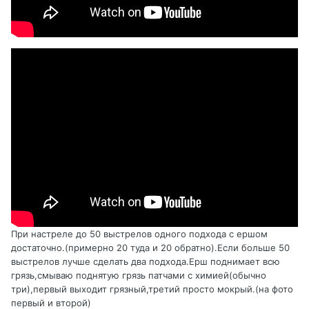
При настреле до 50 выстрелов одного подхода с ершом
достаточно.(примерно 20 туда и 20 обратно).Если больше 50
выстрелов лучше сделать два подхода.Ерш поднимает всю
грязь,смываю поднятую грязь патчами с химией(обычно
три),первый выходит грязный,третий просто мокрый.(на фото
первый и второй)