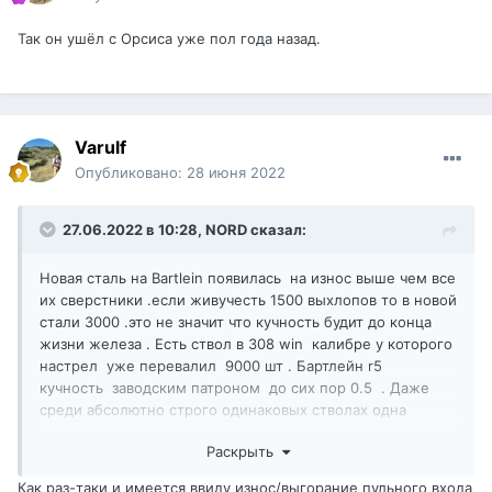
Так он ушёл с Орсиса уже пол года назад.
Varulf
Опубликовано:
28 июня 2022
27.06.2022 в 10:28,
NORD
сказал:
Новая сталь на Bartlein появилась на износ выше чем все
их сверстники .если живучесть 1500 выхлопов то в новой
стали 3000 .это не значит что кучность будит до конца
жизни железа . Есть ствол в 308 win калибре у которого
настрел уже перевалил 9000 шт . Бартлейн r5
кучность заводским патроном до сих пор 0.5 . Даже
среди абсолютно строго одинаковых стволах одна
развертка все с полным соблюдением всех размеров .
Раскрыть
Скоростя у стволов варьируется . Как сказал Треси даже
при щепетильном резании бочки серавно останутся
Как раз-таки и имеется ввиду износ/выгорание пульного входа