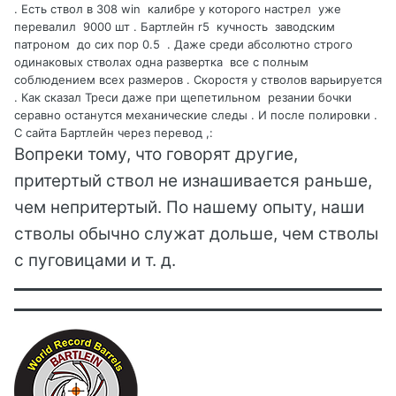
. Есть ствол в 308 win калибре у которого настрел уже
перевалил 9000 шт . Бартлейн r5 кучность заводским
патроном до сих пор 0.5 . Даже среди абсолютно строго
одинаковых стволах одна развертка все с полным
соблюдением всех размеров . Скоростя у стволов варьируется
. Как сказал Треси даже при щепетильном резании бочки
серавно останутся механические следы . И после полировки .
С сайта Бартлейн через перевод ,:
Вопреки тому, что говорят другие,
притертый ствол не изнашивается раньше,
чем непритертый.
По нашему опыту, наши
стволы обычно служат дольше, чем стволы
с пуговицами и т. д.