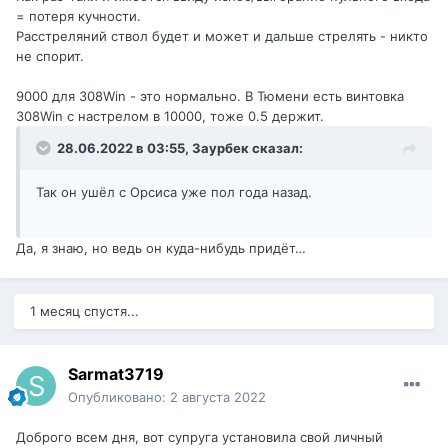
механические следы . И после полировки . С сайта
= потеря кучности.
Бартлейн через перевод ,:
Расстреляний ствол будет и может и дальше стрелять - никто
Вопреки тому, что говорят другие,
не спорит.
притертый ствол не изнашивается
9000 для 308Win - это нормально. В Тюмени есть винтовка
раньше, чем непритертый.
По нашему
308Win с настрелом в 10000, тоже 0.5 держит.
опыту, наши стволы обычно служат
28.06.2022 в 03:55,
Заурбек
сказал:
дольше, чем стволы с пуговицами и т. д.
Так он ушёл с Орсиса уже пол года назад.
Да, я знаю, но ведь он куда-нибудь придёт…
1 месяц спустя...
Sarmat3719
Опубликовано:
2 августа 2022
Пуговицы перевод это дорн . Давленые стволы у
немцев, новя Зеландия, многие .
Доброго всем дня, вот супруга установила свой личный