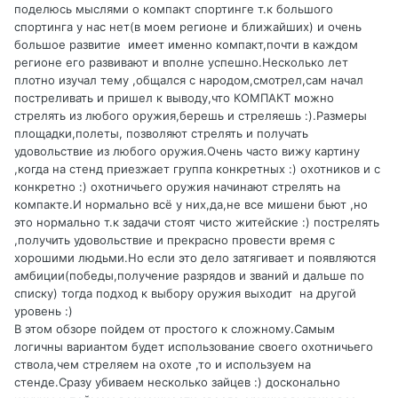
поделюсь мыслями о компакт спортинге т.к большого
спортинга у нас нет(в моем регионе и ближайших) и очень
большое развитие имеет именно компакт,почти в каждом
регионе его развивают и вполне успешно.Несколько лет
плотно изучал тему ,общался с народом,смотрел,сам начал
постреливать и пришел к выводу,что КОМПАКТ можно
стрелять из любого оружия,берешь и стреляешь :).Размеры
площадки,полеты, позволяют стрелять и получать
удовольствие из любого оружия.Очень часто вижу картину
,когда на стенд приезжает группа конкретных :) охотников и с
конкретно :) охотничьего оружия начинают стрелять на
компакте.И нормально всё у них,да,не все мишени бьют ,но
это нормально т.к задачи стоят чисто житейские :) пострелять
,получить удовольствие и прекрасно провести время с
хорошими людьми.Но если это дело затягивает и появляются
амбиции(победы,получение разрядов и званий и дальше по
списку) тогда подход к выбору оружия выходит на другой
уровень
:)
В этом обзоре пойдем от простого к сложному.Самым
логичны вариантом будет использование своего охотничьего
ствола,чем стреляем на охоте ,то и используем на
стенде.Сразу убиваем несколько зайцев :) досконально