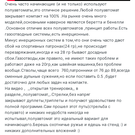
Очень часто начинающие (и не только) используют
полуавтоматы,это отличное решение.Любой полуавтомат
закрывает компакт на 100% .На рынке очень много
моделей,основными наверное являются беретта и бенелли
.Основное отличие всех полуавтоматов ,принцип работы.Есть
газоотводные системы,есть инерционные.
Минус инерционных систем в том,что они очень часто дают
сбой на спортивных патронах(24 гр),не происходит
перезаряжания,иногда и на 28 гр бывают досадные
сбои.Газоотводы,как правило, не имеют таких проблем и
работают даже на 20гр,как швейная машинка,без проблем
вообще.Стволы,чаще всего 760,патронники от 76 до 89,всегда
сменные дульные сужения,но если поставить 0.5 ,будет
достаточно для любых задач на компакте.
На видео , ,,открытая тренировка,, в
разделе,,полуавтомат,,.Стрелки,без напряг
закрывают дуплеты,триплеты и получают удовольствие по
полной программе.Сам прошел этот путь(стрельба с
полуавто) и никаких неудобств никогда не
испытывал,полуавтомат это идеальный вариант для
начинающего.Берешь охотничье ружье и едешь на стенд :) и
никаких дополнительных вложений
:)