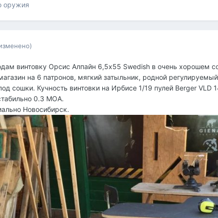
о оружия
изменено)
одам винтовку Орсис Алпайн 6,5х55 Swedish в очень хорошем со
магазин на 6 патронов, мягкий затыльник, родной регулируемый
под сошки. Кучность винтовки на Ирбисе 1/19 пулей Berger VLD 
стабильно 0.3 МОА.
иально Новосибирск.