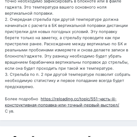
точно необходимо зафиксировать в блокноте или в файле
гаджета. Это температура вашего основного ноля
вертикальной поправки.
2. Очередная стрельба при другой температуре должна
начинаться с расчета в БК вертикальной поправки дистанции
пристрелки для новых погодных условий. Эту поправку
берете только на заметку, а стрельбу проводите как при
пристрелке ранее. Расхождение между вертикалью по БК и
реальными пробоинами измеряете и снова делаете записи в
блокноте/гаджете. Эту разницу необходимо будет убрать
вращением барабанчика вертикальны поправок до стрельбы,
если она будет проходить при такой же температуре.
3. Стрельба по п. 2 при другой температуре позволит собрать
необходимую статистику и первое попадание всегда будет
предсказуемо.
Более подробно
https://reloading.cc/topic/551-часть-iii-
конструктивная-поправка-или-точный-первый-выстрел/
С ув.