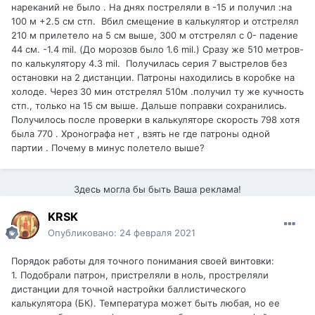
нареканий не было . На днях постреляли в -15 и получил
:
на
100 м +2.5 см стп. Вбил смещение в калькулятор и отстрелял
210 м прилетело на 5 см выше, 300 м отстрелял с 0- падение
44 см. -1.4 mil. (До морозов было 1.6 mil.) Сразу же 510 метров-
по калькулятору 4.3 mil. Получилась серия 7 выстрелов без
остановки на 2 дистанции. Патроны находились в коробке на
холоде. Через 30 мин отстрелял 510м .получил ту же кучность
стп., только на 15 см выше. Дальше поправки сохранились.
Получилось после проверки в калькуляторе скорость 798 хотя
была 770 . Хронографа нет , взять не где патроны одной
партии . Почему в минус полетело выше?
Здесь могла бы быть Ваша реклама!
KRSK
Опубликовано:
24 февраля 2021
Порядок работы для точного понимания своей винтовки:
1. Подобрали патрон, пристреляли в ноль, простреляли
дистанции для точной настройки баллистического
калькулятора (БК). Температура может быть любая, но ее