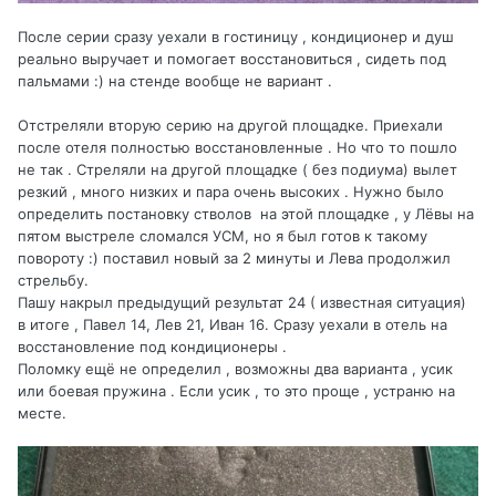
После серии сразу уехали в гостиницу , кондиционер и душ
реально выручает и помогает восстановиться , сидеть под
пальмами
:) на стенде вообще не вариант .
Отстреляли вторую серию на другой площадке. Приехали
после отеля полностью восстановленные . Но что то пошло
не так . Стреляли на другой площадке ( без подиума) вылет
резкий , много низких и пара очень высоких . Нужно было
определить постановку стволов на этой площадке , у Лёвы на
пятом выстреле сломался УСМ, но я был готов к такому
повороту :)
поставил новый за 2 минуты и Лева продолжил
стрельбу.
Пашу накрыл предыдущий результат 24 ( известная ситуация)
в итоге , Павел 14, Лев 21, Иван 16. Сразу уехали в отель на
восстановление под кондиционеры .
Поломку ещё не определил , возможны два варианта , усик
или боевая пружина . Если усик , то это проще , устраню на
месте.