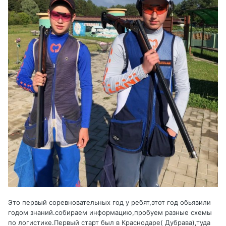
Это первый соревновательных год у ребят,этот год обьявили
годом знаний.собираем информацию,пробуем разные схемы
по логистике.Первый старт был в Краснодаре( Дубрава),туда