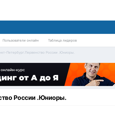
Пользователи онлайн
Таблица лидеров
нкт-Петербург.Первенство России .Юниоры.
ство России .Юниоры.