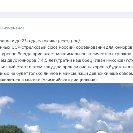
1
(изменено)
иорки до 21 года,классика.(скит,трап)
анных ССР(стрелковый союз России) соревнований для юниоров 
 уровне.Всегда приезжает максимальное количество стрелков
ем двух юниоров (14.5 лет),третий наш боец (Иван Никонов) го
рьезный старт в этом году,два прошли очень хорошо,будем надея
ных не будет,только личное и миксы,наши девчонки еще совсе
заявляться в миксах.(олимпийская дисциплина).