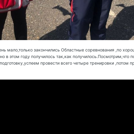
ень мало,только закончились Областные соревнования ,по хор
но в этом году получилось так,как получилось.Посмотрим,что по
подготовку,успеем провести всего четыре тренировки ,потом пр