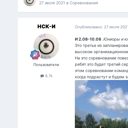
27 июля 2021
в
Соревнования
НСК-И
Опубликовано:
27 июля 202
И 2.08-10.08
.
Юниоры и юн
Это третье из запланиров
высоком организационном
На это соревнование повез
ребят это будет третий се
Пользователи
этом соревновании команд
8,7k
когда подрастут и будем 