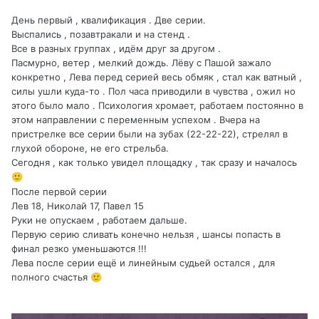
День первый , квалификация . Две серии.
Выспались , позавтракали и на стенд .
Все в разных группах , идём друг за другом .
Пасмурно, ветер , мелкий дождь. Лёву с Пашой зажало
конкретно , Лева перед серией весь обмяк , стал как ватный ,
силы ушли куда-то . Пол часа приводили в чувства , ожил но
этого было мало . Психология хромает, работаем постоянно в
этом направлении с переменным успехом . Вчера на
пристрелке все серии были на зубах (22-22-22), стрелял в
глухой обороне, не его стрельба.
Сегодня , как только увидел площадку , так сразу и началось
🙂
После первой серии
Лев 18, Николай 17, Павел 15
Руки не опускаем , работаем дальше.
Первую серию сливать конечно нельзя , шансы попасть в
финал резко уменьшаются !!!
Лева после серии ещё и линейным судьей остался , для
полного счастья
🙂