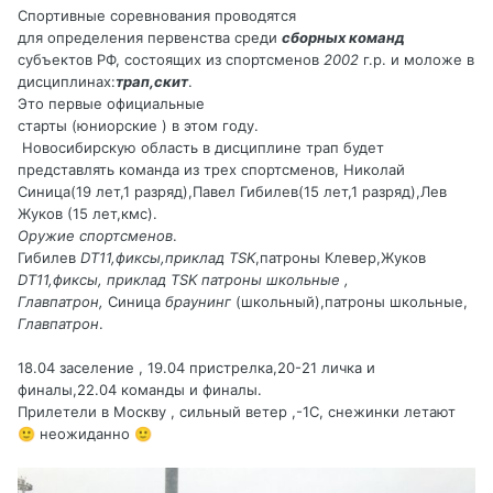
Спортивные соревнования проводятся
для определения первенства среди
сборных команд
субъектов РФ, состоящих из спортсменов
2002
г.р. и моложе в
дисциплинах:
трап,скит
.
Это первые официальные
старты (юниорские ) в этом году.
Новосибирскую область в дисциплине трап будет
представлять команда из трех спортсменов, Николай
Синица(19 лет,1 разряд),Павел Гибилев(15 лет,1 разряд),Лев
Жуков (15 лет,кмс).
Оружие спортсменов
.
Гибилев
DT11,фиксы,приклад TSK
,патроны Клевер,Жуков
DT11,фиксы, приклад TSK патроны школьные ,
Главпатрон,
Синица
браунинг
(школьный),патроны школьные,
Главпатрон
.
18.04 заселение , 19.04 пристрелка,20-21 личка и
финалы,22.04 команды и финалы.
Прилетели в Москву , сильный ветер ,-1С, снежинки летают
неожиданно
🙂
🙂