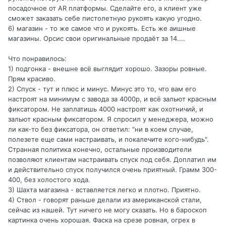
посадочное от AR платформы. Сделайте его, а клиент уже
сможет заказать себе пистолетную рукоять какую угодно.
6) магазин - то же самое что и рукоять. Есть же аишные
магазины. Орсис свои оригинальные продаёт за 14....
Что понравилось:
1) подгонка - внешне всё выглядит хорошо. Зазоры ровные.
Прям красиво.
2) Спуск - тут и плюс и минус. Минус это то, что вам его
настроят на минимум с завода за 4000р, и всё зальют красным
фиксатором. Не заплатишь 4000 настроят как охотничий, и
зальют красным фиксатором. Я спросил у менеджера, можно
ли как-то без фиксатора, он ответил: "ни в коем случае,
полезете еще сами настраивать, и покалечите кого-нибудь".
Странная политика конечно, остальные производители
позволяют клиентам настраивать спуск под себя. Доплатил им
и действительно спуск получился очень приятный. Грамм 300-
400, без холостого хода.
3) Шахта магазина - вставляется легко и плотно. Приятно.
4) Ствол - говорят раньше делали из американской стали,
сейчас из нашей. Тут ничего не могу сказать. Но в бароскоп
картинка очень хорошая. Фаска на срезе ровная, огрех в