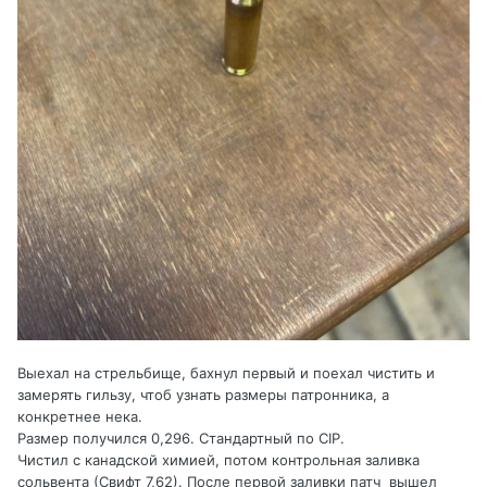
Выехал на стрельбище, бахнул первый и поехал чистить и
замерять гильзу, чтоб узнать размеры патронника, а
конкретнее нека.
Размер получился 0,296. Стандартный по CIP.
Чистил с канадской химией, потом контрольная заливка
сольвента (Свифт 7,62). После первой заливки патч вышел