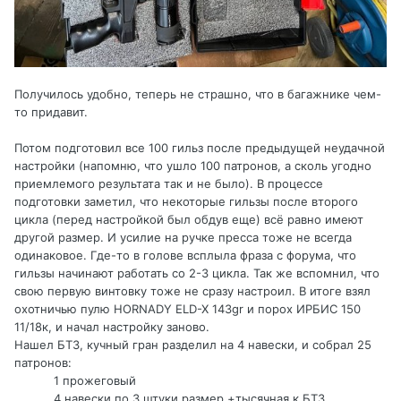
Получилось удобно, теперь не страшно, что в багажнике чем-
то придавит.
Потом подготовил все 100 гильз после предыдущей неудачной
настройки (напомню, что ушло 100 патронов, а сколь угодно
приемлемого результата так и не было). В процессе
подготовки заметил, что некоторые гильзы после второго
цикла (перед настройкой был обдув еще) всё равно имеют
другой размер. И усилие на ручке пресса тоже не всегда
одинаковое. Где-то в голове всплыла фраза с форума, что
гильзы начинают работать со 2-3 цикла. Так же вспомнил, что
свою первую винтовку тоже не сразу настроил. В итоге взял
охотничью пулю HORNADY ELD-X 143gr и порох ИРБИС 150
11/18к, и начал настройку заново.
Нашел БТЗ, кучный гран разделил на 4 навески, и собрал 25
патронов:
1 прожеговый
4 навески по 3 штуки размер +тысячная к БТЗ,