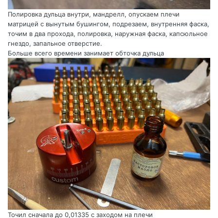
Полировка дульца внутри, мандрелл, опускаем плечи
матрицей с вынутым бушингом, подрезаем, внутренняя фаска,
точим в два прохода, полировка, наружная фаска, капсюльное
гнездо, запальное отверстие.
Больше всего времени занимает обточка дульца
Точил сначала до 0,01335 с заходом на плечи