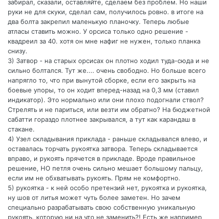
забирал, сказали, оставляйте, сделаем без проблем. Но наши
руки не для скуки, сделал сам, получилось ровно. в итоге на
два болта закрепил маленькую планочку. Теперь любые
атласы ставить можно. У орсиса только одно решение -
квадреил за 40. хотя он мне нафиг не нужен, только планка
снизу.
3) Затвор - на старых орсисах он плотно ходил туда-сюда и не
сильно болтался. Тут же.... очень свободно. Но больше всего
напрягло то, что при вынутой сборке, если его закрыть на
боевые упоры, то он ходит вперед-назад на 0,3 мм (ставил
индикатор). Это нормально или они плохо подогнали ствол?
Стрелять и не париться, или везти им обратно? На бюджетной
сабатти гораздо плотнее закрывался, а тут как карандаш в
стакане.
4) Узел складывания приклада - раньше складывался влево, и
оставалась торчать рукоятка затвора. Теперь складывается
вправо, и рукоять прячется в прикладе. Вроде правильное
решение, НО петля очень сильно мешает большому пальцу,
если им не обхватывать рукоять. Прям не комфортно.
5) рукоятка - к ней особо претензий нет, рукоятка и рукоятка,
ну шов от литья может чуть более заметен. Но зачем
специально разрабатывать свою собственную уникальную
рукоять, которую ни на что не заменить?! Есть же например