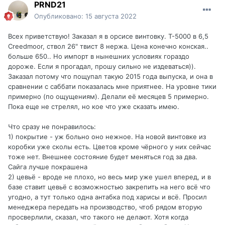
PRND21
Опубликовано:
15 августа 2022
Всех приветствую! Заказал я в орсисе винтовку. Т-5000 в 6,5
Creedmoor, ствол 26" твист 8 нержа. Цена конечно конская..
больше 650.. Но импорт в нынешних условиях гораздо
дороже. Если я прогадал, прошу сильно не издеваться)).
Заказал потому что пощупал такую 2015 года выпуска, и она в
сравнении с саббати показалась мне приятнее. На уровне тики
примерно (по ощущениям). Делали её месяцев 5 примерно.
Пока еще не стрелял, но кое что уже сказать имею.
Что сразу не понравилось:
1) покрытие - уж больно оно нежное. На новой винтовке из
коробки уже сколы есть. Цветов кроме чёрного у них сейчас
тоже нет. Внешнее состояние будет меняться год за два.
Сайга лучше покрашена
2) цевьё - вроде не плохо, но весь мир уже ушел вперед, и в
базе ставит цевьё с возможностью закрепить на него всё что
угодно, а тут только одна антабка под харисы и всё. Просил
менеджера передать на производство, чтоб рядом вторую
просверлили, сказал, что такого не делают. Хотя когда