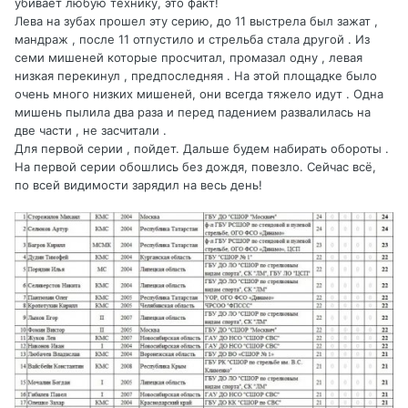
убивает любую технику, это факт!
Лева на зубах прошел эту серию, до 11 выстрела был зажат ,
мандраж , после 11 отпустило и стрельба стала другой . Из
семи мишеней которые просчитал, промазал одну , левая
низкая перекинул , предпоследняя . На этой площадке было
очень много низких мишеней, они всегда тяжело идут . Одна
мишень пылила два раза и перед падением развалилась на
две части , не засчитали .
Для первой серии , пойдет. Дальше будем набирать обороты .
На первой серии обошлись без дождя, повезло. Сейчас всё,
по всей видимости зарядил на весь день!