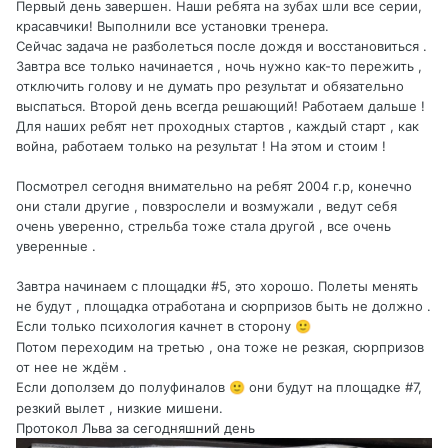
Первый день завершен. Наши ребята на зубах шли все серии,
красавчики! Выполнили все установки тренера.
Сейчас задача не разболеться после дождя и восстановиться .
Завтра все только начинается , ночь нужно как-то пережить ,
отключить голову и не думать про результат и обязательно
выспаться. Второй день всегда решающий! Работаем дальше !
Для наших ребят нет проходных стартов , каждый старт , как
война, работаем только на результат ! На этом и стоим !
Посмотрел сегодня внимательно на ребят 2004 г.р, конечно
они стали другие , повзрослели и возмужали , ведут себя
очень уверенно, стрельба тоже стала другой , все очень
уверенные .
Завтра начинаем с площадки #5, это хорошо. Полеты менять
не будут , площадка отработана и сюрпризов быть не должно .
Если только психология качнет в сторону
🙂
Потом переходим на третью , она тоже не резкая, сюрпризов
от нее не ждём .
Если доползем до полуфиналов
они будут на площадке #7,
🙂
резкий вылет , низкие мишени.
Протокол Льва за сегодняшний день