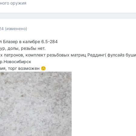
ного оружия
24
(изменено)
л Блазер в калибре 6.5-284
ур, долы, резьбы нет.
х патронов, комплект резьбовых матриц Реддинг( фулсайз буш
0р.Новосибирск
ия, торг возможен
🙂