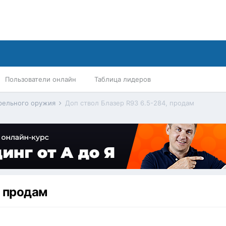
Пользователи онлайн
Таблица лидеров
трельного оружия
Доп ствол Блазер R93 6.5-284, продам
, продам