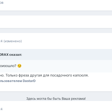
ов
24
(изменено)
ORAX
сказал:
произошло?
😏
но. Только фреза другая для посадочного капсюля.
льзователем DastarD
Здесь могла бы быть Ваша реклама!
24