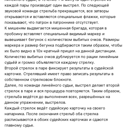
каждой пары производит один выстрел. По следующей
звуковой команде стрельба прекращается, все затворы
открываются и вставляются специальные флажки, которые
показывают, что патрон в патроннике отсутствует.
К мишеням выдвигается мишенная бригада, которая в
пробоину вставляет специальный видимый маркер и
вывешивает бегунок с количеством выбитых очков. Размеры
маркера и размер бегунка подбираются таким образом, чтобы
их было видно в 10х-кратный прицел на данной дистанции.
Количество выбитых очков дублируется по рации линейным
судьёй и громко объявляется каждому стрелку.
Второй стрелок в паре фиксирует результаты в судейской
карточке. Стрелявший имеет право записать результаты в
собственном стрелковом блокноте.
Далее, по команде линейного судьи, выстрел делает второй
стрелок в паре и вся процедура повторяется. Таким образом,
стрельба ведётся до выполнения всех, разрешённых на
данном упражнении, выстрелов.
Каждый стрелок ведёт судейскую карточку на своего
напарника. После окончания стрельб оба стрелка
расписываются в обоих судейских карточках и сдаются
главному судье.