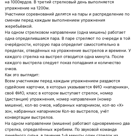
на 1000ярдов. В третий стрелковый день выполняется
упражнение на 1200м.
Участники соревнований делятся на пары и распределение по
сменам перед каждым выполнением упражнения
жеребьёвкой.
На одном стрелковом направлении (одна мишень) работает
одна определившаяся пара. В паре стреляют по очереди в той
очерёдности, которую пара определит самостоятельно в
пределах, отведённых на упражнение выстрелов и времени. У
каждого стрелка на выстрел отводится одна минута. После
каждого выстрела следует показ попадания и количество
очков.
Как это выглядит:
Всем участникам перед каждым упражнением раздаются
судейские карточки, в которых указывается ФИО «напарника»,
своё ФИО, класс в котором выступает стрелок, номер
(дистанция) упражнения, номер направления (номер
мишени), кол-во очков, набранных напарником, кол-во «Х»
зон, набранных напарником Кол-во выстрелов, учёт
конвертации выстрелов.
На одном направлении (мишени) работают одновременно два
стрелка, определённых жребием. По звуковой команде
линейного судьи, в течение 1-й минуты один стрелок из