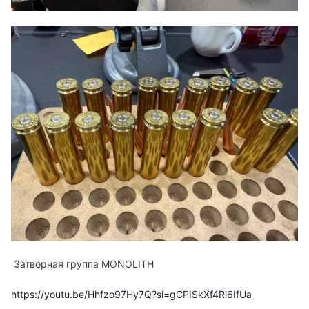
Затворная группа MONOLITH
https://youtu.be/Hhfzo97Hy7Q?si=gCPISkXf4Ri6IfUa