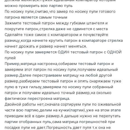
можно промерить всю партию пуль
По носику пули,считаю,что замер по носику пули готового
патрона является самым точным
Зажмите тестовый патрон между губками штангеля и
покрутите патрон,стрелка даже не сдвинется с места
Сделайте тоже самое с компаратором и почувствуйте
разницу,когда начнете крутить патрон в компараторе стрелка
начнет дрожать и размер начнет меняться.
По носику пули замеряется ОДИН тестовый патрон с ОДНОЙ
пулей
Пример,матрица настроена,собираем тестовый патрон и
замеряем этот патрон по носику пули,получаем идеальный
размер.Далее перестраиваем матрицу на любой другой
размер,разбираем тестовый патрон и опять снаряжаем туже
пулю в туже гильзу,замеряем по носику пули собранный
патрон и получаем идеально точный размер,на сколько
фактически перестроена матрица.
Двойной работы нет,сначала сортируем пули по оживальной
части всю партию,делим на кучки(партии),уже на этом этапе
приводим всё в один размер.А дальше нужно не перепутать
партии отобранных пуль,сама матрица погрешностей при
посадке пули не дает.Погрешность дает пуля т.к она не