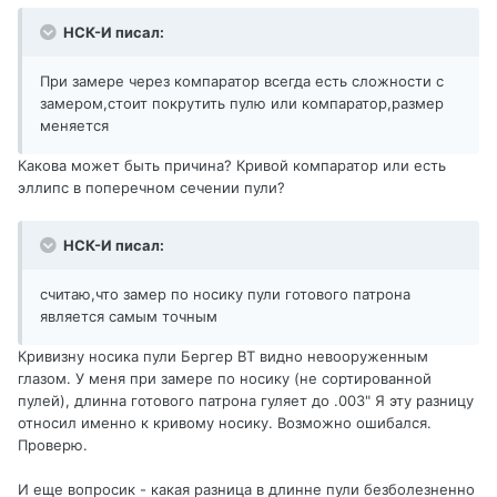
НСК-И писал:
При замере через компаратор всегда есть сложности с
замером,стоит покрутить пулю или компаратор,размер
меняется
Какова может быть причина? Кривой компаратор или есть
эллипс в поперечном сечении пули?
НСК-И писал:
считаю,что замер по носику пули готового патрона
является самым точным
Кривизну носика пули Бергер ВТ видно невооруженным
глазом. У меня при замере по носику (не сортированной
пулей), длинна готового патрона гуляет до .003" Я эту разницу
относил именно к кривому носику. Возможно ошибался.
Проверю.
И еще вопросик - какая разница в длинне пули безболезненно