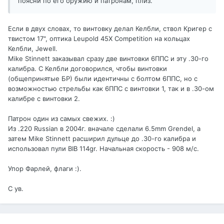
поясни по его оружию и патронам, плиз.
Если в двух словах, то винтовку делал Келбли, ствол Кригер с
твистом 17", оптика Leupold 45X Competition на кольцах
Келбли, Jewell.
Mike Stinnett заказывал сразу две винтовки 6ППС и эту .30-го
калибра. С Келбли договорился, чтобы винтовки
(общепринятые БР) были идентичны с болтом 6ППС, но с
возможностью стрельбы как 6ППС с винтовки 1, так и в .30-ом
калибре с винтовки 2.
Патрон один из самых свежих. :)
Из .220 Russian в 2004г. вначале сделали 6.5mm Grendel, а
затем Mike Stinnett расширил дульце до .30-го калибра и
использовал пули BIB 114gr. Начальная скорость - 908 м/с.
Упор Фарлей, флаги :).
С ув.