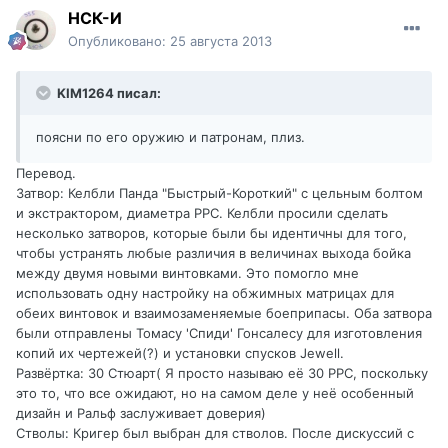
НСК-И
Опубликовано:
25 августа 2013
KIM1264 писал:
поясни по его оружию и патронам, плиз.
Перевод.
Затвор: Келбли Панда "Быстрый-Короткий" с цельным болтом
и экстрактором, диаметра РРС. Келбли просили сделать
несколько затворов, которые были бы идентичны для того,
чтобы устранять любые различия в величинах выхода бойка
между двумя новыми винтовками. Это помогло мне
использовать одну настройку на обжимных матрицах для
обеих винтовок и взаимозаменяемые боеприпасы. Оба затвора
были отправлены Томасу 'Спиди' Гонсалесу для изготовления
копий их чертежей(?) и установки спусков Jewell.
Развёртка: 30 Стюарт( Я просто называю её 30 РРС, поскольку
это то, что все ожидают, но на самом деле у неё особенный
дизайн и Ральф заслуживает доверия)
Стволы: Кригер был выбран для стволов. После дискуссий с