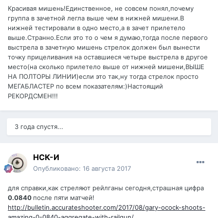
Красивая мишень!Единственное, не совсем понял,почему
группа в зачетной легла выше чем в нижней мишени.В
нижней тестировали в одно место,а в зачет прилетело
выше.Странно.Если это то о чем я думаю,тогда после первого
выстрела в зачетную мишень стрелок должен был вынести
точку прицеливания на оставшиеся четыре выстрела в другое
место(на сколько прилетело выше от нижней мишени,ВЫШЕ
НА ПОЛТОРЫ ЛИНИИ)если это так,ну тогда стрелок просто
МЕГАБЛАСТЕР по всем показателям:)Настоящий
РЕКОРДСМЕН!!!
3 года спустя...
НСК-И
Опубликовано:
16 августа 2017
для справки,как стреляют рейлганы сегодня,страшная цифра
0.0840
после пяти матчей!
http://bulletin.accurateshooter.com/2017/08/gary-ocock-shoots-
amazing-0-0840-aggregate-with-railgun/