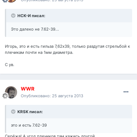
НСК-И писал:
Это далеко не 7.62-39...
Игорь, это и есть гильза 7,62х39, только раздутая стрельбой к
плечикам почти на 1мм диаметра.
С ув.
WWR
Опубликовано:
25 августа 2013
KRSK писал:
это и есть 7.62-39
Серёжа! А угол плечиков там кажись другой.