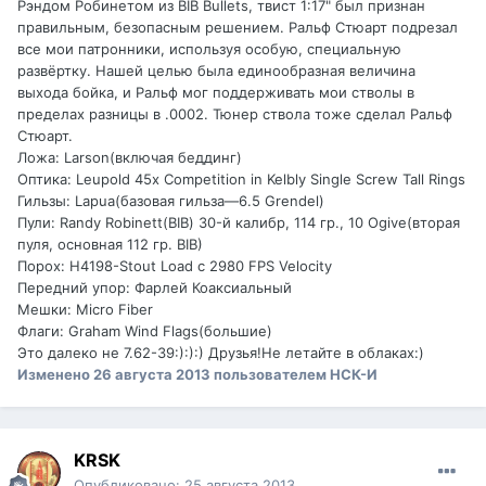
Рэндом Робинетом из BIB Bullets, твист 1:17" был признан
правильным, безопасным решением. Ральф Стюарт подрезал
все мои патронники, используя особую, специальную
развёртку. Нашей целью была единообразная величина
выхода бойка, и Ральф мог поддерживать мои стволы в
пределах разницы в .0002. Тюнер ствола тоже сделал Ральф
Стюарт.
Ложа: Larson(включая беддинг)
Оптика: Leupold 45x Competition in Kelbly Single Screw Tall Rings
Гильзы: Lapua(базовая гильза—6.5 Grendel)
Пули: Randy Robinett(BIB) 30-й калибр, 114 гр., 10 Ogive(вторая
пуля, основная 112 гр. BIB)
Порох: Н4198-Stout Load c 2980 FPS Velocity
Передний упор: Фарлей Коаксиальный
Мешки: Micro Fiber
Флаги: Graham Wind Flags(большие)
Это далеко не 7.62-39:):):) Друзья!Не летайте в облаках:)
Изменено
26 августа 2013
пользователем НСК-И
KRSK
Опубликовано:
25 августа 2013