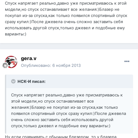
Спуск напрягает реально,давно уже присматриваюсь к этой
модели,но спуск останавливает все желания:)Блазер не
покупал из-за спуска,как только появился спортивный спуск
сразу купил:)После джевела очень сложно заставить себя
использовать другой спуск,только джевел и подобные ему
варианты:)
gera.v
Опубликовано:
6 ноября 2013
НСК-И писал:
Спуск напрягает реально,давно уже присматриваюсь к
этой модели,но спуск останавливает все
желания:)Блазер не покупал из-за спуска,как только
появился спортивный спуск сразу купил:)После джевела
очень сложно заставить себя использовать другой
спуск,только джевел и подобные ему варианты:)
Ну если сравнивать с обычным блезером, то у блазера