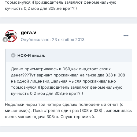
тормознулся:)Производитель заявляют феноменальную
кучность 0,2 моа для 308,не врет?:)
gera.v
Опубликовано:
23 октября 2013
НСК-И писал:
Давно присматриваюсь к DSR,как она,стоит своих
денег???Тут вариант проскакивал на ганзе два 338 и 308
на одной лицензии,шальная мысля проскакивала,но
тормознулся:)Производитель заявляют феноменальную
кучность 0,2 моа для 308,не врет?:)
Недельки через три четыре сделаю полноценный отчёт (с
мишенями):). Пока стрелял один раз (308 и 338) , запомнилась
очень мягкая отдача 308го. Спуск терпимый.