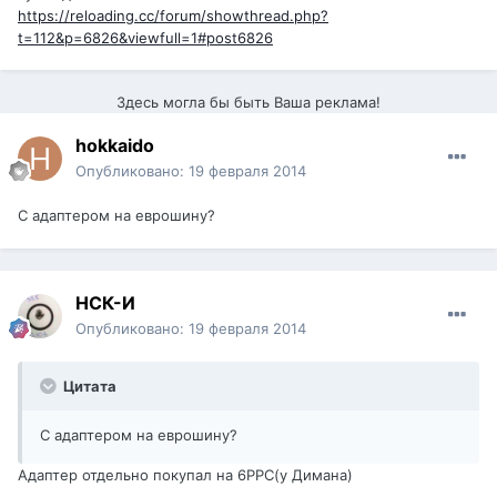
https://reloading.cc/forum/showthread.php?
t=112&p=6826&viewfull=1#post6826
Здесь могла бы быть Ваша реклама!
hokkaido
Опубликовано:
19 февраля 2014
С адаптером на еврошину?
НСК-И
Опубликовано:
19 февраля 2014
Цитата
С адаптером на еврошину?
Адаптер отдельно покупал на 6РРС(у Димана)