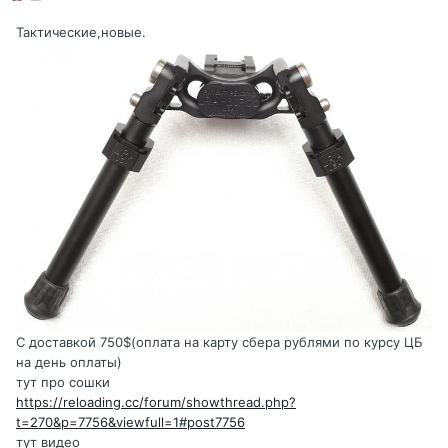
Тактические,новые.
С доставкой 750$(оплата на карту сбера рублями по курсу ЦБ
на день оплаты)
тут про сошки
https://reloading.cc/forum/showthread.php?
t=270&p=7756&viewfull=1#post7756
тут видео