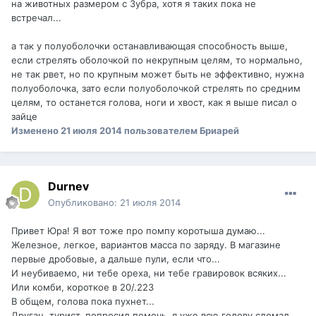
на животных размером с Зубра, хотя я таких пока не
встречал...
а так у полуоболочки останавливающая способность выше,
если стрелять оболочкой по некрупным целям, то нормально,
не так рвет, но по крупным может быть не эффективно, нужна
полуоболочка, зато если полуоболочкой стрелять по средним
целям, то останется голова, ноги и хвост, как я выше писал о
зайце
Изменено
21 июля 2014
пользователем Бриарей
Durnev
Опубликовано:
21 июля 2014
Привет Юра! Я вот тоже про помпу коротыша думаю...
Железное, легкое, вариантов масса по заряду. В магазине
первые дробовые, а дальше пули, если что...
И неубиваемо, ни тебе ореха, ни тебе гравировок всяких...
Или комби, короткое в 20/.223
В общем, голова пока пухнет...
Друган, турист, попросил помочь, я уже всю голову сломал,