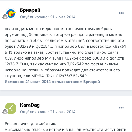
Бриарей
Опубликовано:
21 июля 2014
если ходить много и далеко может имеет смысл брать
оружие под боеприпасы которые распространены, и можно
пополнить в любом "сельском магазине", соответственно это
будет 7,62х39 и 7,62х54... я например был в местах где 7,62х51
БПЗ только на заказ, соответственно это будет либо Сайга
Х39, либо например МР-18МН 7,62х54R орех 600мм с доп.ств
12/76 710мм, так как считаю что 7,62х54R по форме гильзы
наверно наилучшим образом подходит для отечественного
штуцера, или МР-94 "Тайга"12х76/7,62х54R
Изменено
21 июля 2014
пользователем Бриарей
KaraDag
Опубликовано:
21 июля 2014
Решал лично для себя так:
максимально опасные встречи в нашей местности могут быть