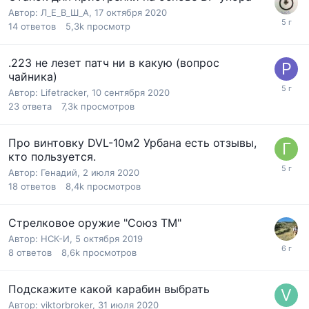
Автор:
Л_Е_В_Ш_А
,
17 октября 2020
14
ответов
5,3k
просмотр
.223 не лезет патч ни в какую (вопрос
чайника)
Автор:
Lifetracker
,
10 сентября 2020
23
ответа
7,3k
просмотров
Про винтовку DVL-10м2 Урбана есть отзывы,
кто пользуется.
Автор:
Генадий
,
2 июля 2020
18
ответов
8,4k
просмотров
Стрелковое оружие "Союз ТМ"
Автор:
НСК-И
,
5 октября 2019
8
ответов
8,6k
просмотров
Подскажите какой карабин выбрать
Автор:
viktorbroker
,
31 июля 2020