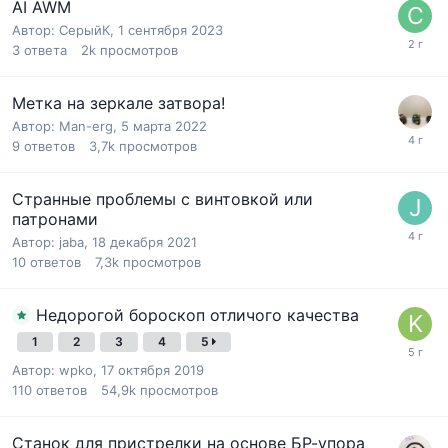
AI AWM
Автор:
СерыйК
,
1 сентября 2023
3
ответа
2k
просмотров
Метка на зеркале затвора!
Автор:
Man-erg
,
5 марта 2022
9
ответов
3,7k
просмотров
Странные проблемы с винтовкой или
патронами
Автор:
jaba
,
18 декабря 2021
10
ответов
7,3k
просмотров
Недорогой бороскоп отличого качества
1
2
3
4
5
Автор:
wpko
,
17 октября 2019
110
ответов
54,9k
просмотров
Станок для пристрелки на основе БР-упора