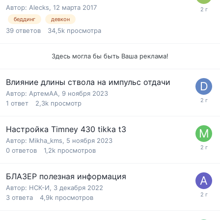
Автор:
Alecks
,
12 марта 2017
беддинг
девкон
39
ответов
34,5k
просмотра
Здесь могла бы быть Ваша реклама!
Влияние длины ствола на импульс отдачи
Автор:
АртемАА
,
9 ноября 2023
1
ответ
2,3k
просмотр
Настройка Timney 430 tikka t3
Автор:
Mikha_kms
,
5 ноября 2023
0
ответов
1,2k
просмотров
БЛАЗЕР полезная информация
Автор:
НСК-И
,
3 декабря 2022
3
ответа
4,9k
просмотров