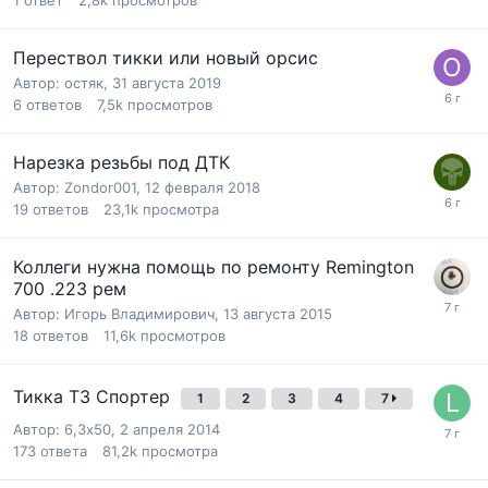
1
ответ
2,8k
просмотров
Перествол тикки или новый орсис
Автор:
остяк
,
31 августа 2019
6
ответов
7,5k
просмотров
Нарезка резьбы под ДТК
Автор:
Zondor001
,
12 февраля 2018
19
ответов
23,1k
просмотра
Коллеги нужна помощь по ремонту Remington
700 .223 рем
Автор:
Игорь Владимирович
,
13 августа 2015
18
ответов
11,6k
просмотров
Тикка Т3 Спортер
1
2
3
4
7
Автор:
6,3х50
,
2 апреля 2014
173
ответа
81,2k
просмотра