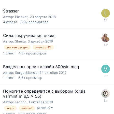
Strasser
Автор:
Pashket
,
20 августа 2018
4
ответа
6,9k
просмотров
Сила закручивания цевья
Автор:
Shmita
,
3 декабря 2019
магнум ресерч
sako trg 42
1
ответ
4,8k
просмотров
Владельцы орсис алпайн 300win mag
Автор:
Surgut86orsis
,
24 октября 2019
1
ответ
5,5k
просмотр
Помогите определится с выбором (orsis
varmint m 6,5 x 55)
Автор:
sancho
,
1 октября 2019
(и ещё 2)
orsis
varmint