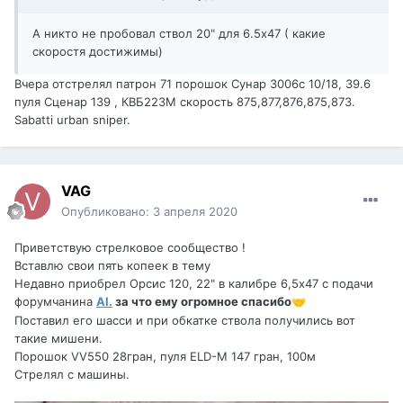
А никто не пробовал ствол 20" для 6.5х47 ( какие
скоростя достижимы)
Вчера отстрелял патрон 71 порошок Сунар 3006с 10/18, 39.6
пуля Сценар 139 , КВБ223М скорость 875,877,876,875,873.
Sabatti urban sniper.
VAG
Опубликовано:
3 апреля 2020
Приветствую стрелковое сообщество !
Вставлю свои пять копеек в тему
Недавно приобрел Орсис 120, 22" в калибре 6,5х47 с подачи
форумчанина
Al.
за что ему огромное спасибо
🤝
Поставил его шасси и при обкатке ствола получились вот
такие мишени.
Порошок VV550 28гран, пуля ELD-M 147 гран, 100м
Стрелял с машины.