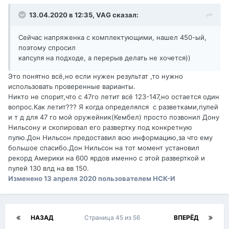
13.04.2020 в 12:35,
VAG
сказал:
Сейчас напряженка с комплектующими, нашел 450-ый,
поэтому спросил
капсуля на подходе, а перерыв делать не хочется))
Это понятно всё,но если нужен результат ,то нужно
использовать проверенные варианты.
Никто не спорит,что с 47го летит всё 123-147,но остается один
вопрос.Как летит??? Я когда определялся с разветками,пулей
и т д для 47 го мой оружейник(Кембел) просто позвонил Дону
Нильсону и скопировал его развертку под конкретную
пулю.Дон Нильсон предоставил всю информацию,за что ему
большое спасибо.Дон Нильсон на тот момент установил
рекорд Америки на 600 ярдов именно с этой разверткой и
пулей 130 влд на вв 150.
Изменено
13 апреля 2020
пользователем НСК-И
НАЗАД
Страница 45 из 56
ВПЕРЁД