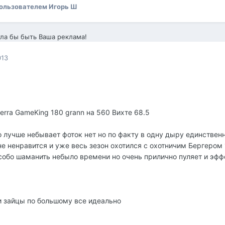
ользователем Игорь Ш
ла бы быть Ваша реклама!
013
ierra GameKing 180 grann на 560 Вихте 68.5
о лучше небывает фоток нет но по факту в одну дыру единствен
не ненравится и уже весь зезон охотился с охотничим Бергером
особо шаманить небыло времени но очень прилично пуляет и эфф
и зайцы по большому все идеально