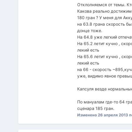
Отклолняемся от темы. Кт
Какова реально достижим
180 гран ? У меня для Акк
на 63.8 грана скорость бы
донце тоже.
На 64.8 уже легкий отпеча
На 65.2 летит кучно , скор
лекий есть
На 65.6 летит кучно , ско
лекий есть
на 66 - скорость ~895,куч
уже, видимо явное превыш
Капсуля везде нормальные 
По мануалам где-то 64 гр
сценара 185 гран.
Изменено
26 апреля 2013
п