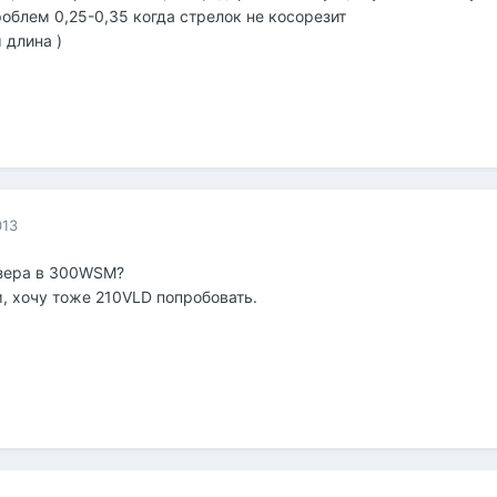
 проблем 0,25-0,35 когда стрелок не косорезит
 длина )
013
азера в 300WSM?
м, хочу тоже 210VLD попробовать.