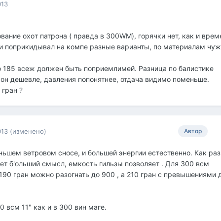
013
ание охoт патрона ( правда в 300WM), горячки нет, как и време
и поприкидывал на компе разные варианты, по материалам чу
о 185 всеж должен быть поприемлимей. Разница по балистике
рон дешевле, давления попонятнее, отдача видимо поменьше.
 гран ?
013
(изменено)
Автор
ьшем ветровом сносе, и большей энергии естественно. Как раз
еет б'ольший смысл, емкость гильзы позволяет . Для 300 всм
 190 гран можно разогнать до 900 , а 210 гран с превышениями 
0 всм 11" как и в 300 вин маге.