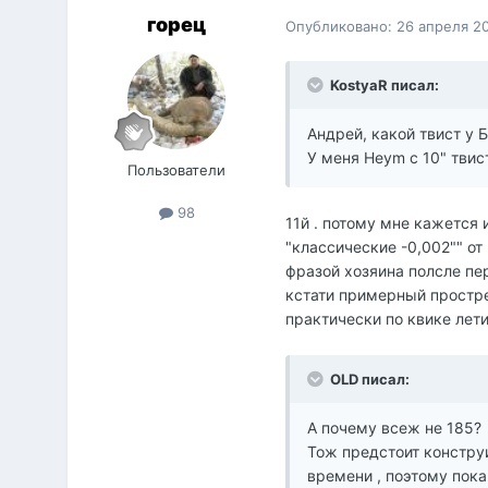
горец
Опубликовано:
26 апреля 2
KostyaR писал:
Андрей, какой твист у
У меня Heym с 10" твис
Пользователи
98
11й . потому мне кажется и
"классические -0,002"" от
фразой хозяина полсле пер
кстати примерный простре
практически по квике лети
OLD писал:
А почему всеж не 185?
Тож предстоит конструи
времени , поэтому пок