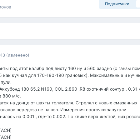
Подписчики
ронов
013
(изменено)
ты под этот калибр под вихту 160 ну и 560 заодно (с ганзы по
5 как кучная для 170-180-190 грановых). Максимальные и кучн
пули.
ккубонд 180 65.2 N160, COL 2,860 ,R8 охотничий контур . 0.31 
е 880 м/с.
чаток на донце от шахты толкателя. Стрелял с новых смазанных
изнаков передоза не нашел. Измерения проточки запутали
нилось на 0.001 , где-то 0.002. По квике верх желтой, низ розов
TACH]
TACH]