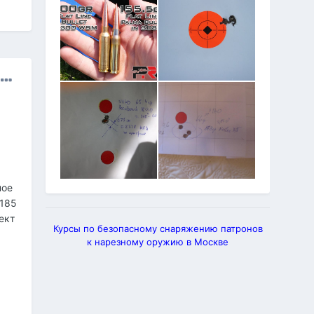
ное
 185
ект
Курсы по безопасному снаряжению патронов
к нарезному оружию в Москве