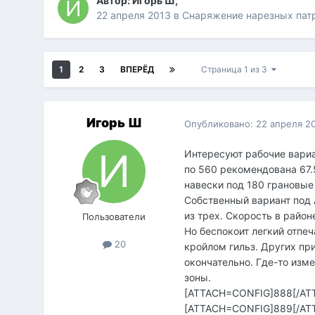
Автор:
Игорь Ш
,
22 апреля 2013
в
Снаряжение нарезных пат
1
2
3
ВПЕРЁД
Страница 1 из 3
Игорь Ш
Опубликовано:
22 апреля 2
Интересуют рабочие вариан
по 560 рекомендована 67.
навески под 180 грановые 
Собственный вариант под А
из трех. Скорость в район
Пользователи
Но беспокоит легкий отпе
20
кройлом гильз. Других пр
окончательно. Где-то изме
зоны.
[ATTACH=CONFIG]888[/AT
[ATTACH=CONFIG]889[/AT