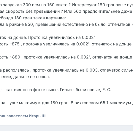
о запускал 300 всм на 160 вихте ? Интересуют 180 грановые пу
ая скорость без превышений ? Или 560 предпочтительнее даже
убонда 180 гран такая картинка:
ла в районе 850, превышений естественно не было, отпечатков 
ток на донце. Проточка увеличилась на 0.002"
ость ~875 , проточка увеличилась на 0.002", отпечаток на донце
рость ~880 , проточка увеличилась на 0.002", отпечаток на донце
а расползлась , проточка увеличилась на 0.003, отпечаток силь
ение, дальше не пошел.
- как видно на фотке выше. Гильзы были новые, F. C.
ана - уже максимум для 180 гран. В вихтовском 65.1 максимум
ользователем Игорь Ш