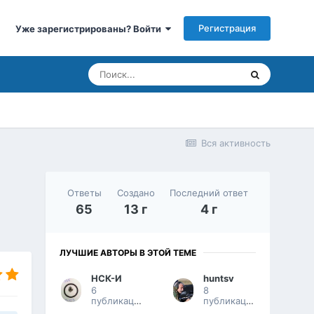
Регистрация
Уже зарегистрированы? Войти
Вся активность
Ответы
Создано
Последний ответ
65
13 г
4 г
ЛУЧШИЕ АВТОРЫ В ЭТОЙ ТЕМЕ
НСК-И
huntsv
6
8
публикаций
публикаций