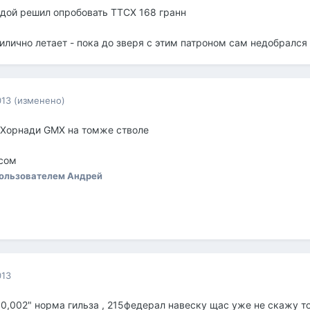
модой решил опробовать ТТСX 168 гранн
илично летает - пока до зверя с этим патроном сам недобрался
013
(изменено)
 Хорнади GMX на томже стволе
усом
ользователем Андрей
013
 0,002" норма гильза , 215федерал навеску щас уже не скажу т