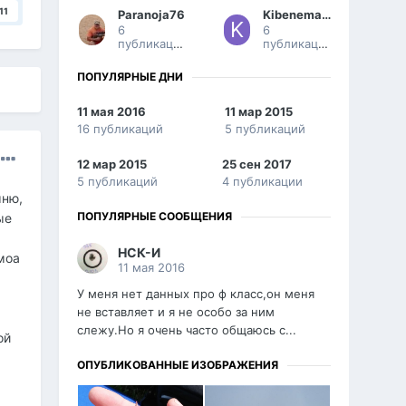
11
Paranoja76
Kibenematika
6
6
публикаций
публикаций
ПОПУЛЯРНЫЕ ДНИ
11 мая 2016
11 мар 2015
16 публикаций
5 публикаций
12 мар 2015
25 сен 2017
5 публикаций
4 публикации
мню,
ПОПУЛЯРНЫЕ СООБЩЕНИЯ
ые
НСК-И
моа
11 мая 2016
У меня нет данных про ф класс,он меня
не вставляет и я не особо за ним
слежу.Но я очень часто общаюсь с...
ой
ОПУБЛИКОВАННЫЕ ИЗОБРАЖЕНИЯ