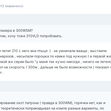
013
(изменено)
 Блазера в 300WSM?
том, хочу тоже 210VLD попробовать.
 летит 210 с него аки птыця :) . не умничали вааще , выстаили
 нарезов , насыпали порошка по квике под нужную t и первой ж
вой же серии было "у меня так кучно никогда , ничего не летело 
л на скорость ( 300м , дальше не было возможности ) показал 
т .
рование охoт патрона ( правда в 300WM), горячки нет, как и
а теоретически поприкидывал на компе разные варианты, по