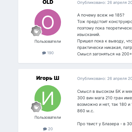
OLD
Опубликовано:
26 апреля 2
А почему всеж не 185?
Тож предстоит конструиров
поэтому пока теоретическ
изысканий.
Пришел пока к выводу, чт
Пользователи
практически никакая, пат
190
Смысл загоняться на 200+
Игорь Ш
Опубликовано:
26 апреля 2
Смысл в высоком БК и мен
300 вин мага 210 гран им
возможно и нет, так 180 и
860 м.с.
Пользователи
Про твист у Блазера - в 30
20