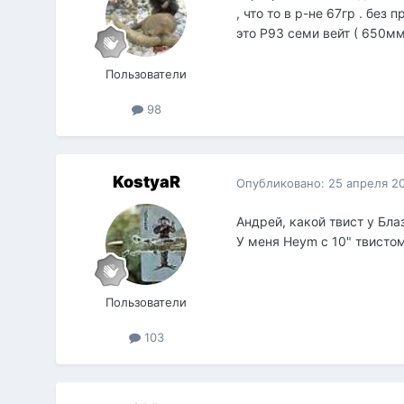
, что то в р-не 67гр . без
это Р93 семи вейт ( 650мм
Пользователи
98
KostyaR
Опубликовано:
25 апреля 2
Андрей, какой твист у Бл
У меня Heym с 10" твисто
Пользователи
103