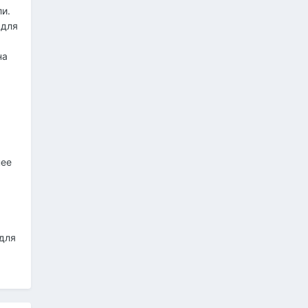
ли.
 для
на
нее
 для