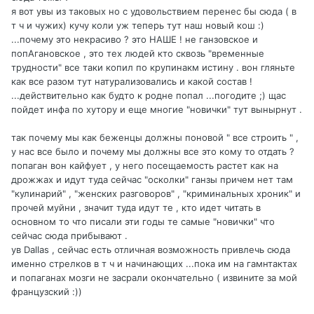
я вот увы из таковых но с удовольствием перенес бы сюда ( в
т ч и чужих) кучу коли уж теперь тут наш новый кош :)
...почему это некрасиво ? это НАШЕ ! не ганзовское и
попАгановское , это тех людей кто сквозь "временные
трудности" все таки копил по крупинакм истину . вон гляньте
как все разом тут натурализовались и какой состав !
...действительно как будто к родне попал ...погодите ;) щас
пойдет инфа по хутору и еще многие "новички" тут вынырнут .
так почему мы как беженцы должны поновой " все строить " ,
у нас все было и почему мы должны все это кому то отдать ?
попаган вон кайфует , у него посещаемость растет как на
дрожжах и идут туда сейчас "осколки" ганзы причем нет там
"кулинарий" , "женских разговоров" , "криминальных хроник" и
прочей муйни , значит туда идут те , кто идет читать в
основном то что писали эти годы те самые "новички" что
сейчас сюда прибывают .
ув Dallas , сейчас есть отличная возможность привлечь сюда
именно стрелков в т ч и начинающих ...пока им на гамнтактах
и попаганах мозги не засрали окончательно ( извините за мой
французский :))