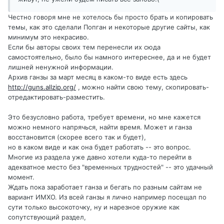
Честно говоря мне не хотелось бы просто брать и копировать
темы, как это сделали Попган и некоторые другие сайты, как
минимум это некрасиво.
Если бы авторы своих тем перенесли их сюда
самостоятельно, было бы намного интереснее, да и не будет
лишней ненужной информации.
Архив ганзы за март месяц в каком-то виде есть здесь
http://guns.allzip.org/
, можно найти свою тему, скопировать-
отредактировать-разместить.
Это безусловно работа, требует времени, но мне кажется
можно немного напрячься, найти время. Может и ганза
восстановится (скорее всего так и будет),
но в каком виде и как она будет работать -- это вопрос.
Многие из раздела уже давно хотели куда-то перейти в
адекватное место без "временных трудностей" -- это удачный
момент.
Ждать пока заработает ганза и бегать по разным сайтам не
вариант ИМХО. Из всей ганзы я лично например посещал по
сути только высокоточку, ну и нарезное оружие как
сопутствующий раздел,