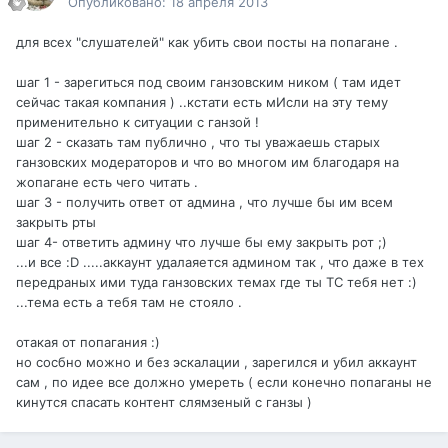
Опубликовано:
18 апреля 2013
для всех "слушателей" как убить свои посты на попагане .
шаг 1 - зарегиться под своим ганзовским ником ( там идет
сейчас такая компания ) ..кстати есть мИсли на эту тему
применительно к ситуации с ганзой !
шаг 2 - сказать там публично , что ты уважаешь старых
ганзовских модераторов и что во многом им благодаря на
жопагане есть чего читать .
шаг 3 - получить ответ от админа , что лучше бы им всем
закрыть рты
шаг 4- ответить админу что лучше бы ему закрыть рот ;)
...и все :D .....аккаунт удалаяется админом так , что даже в тех
передраных ими туда ганзовских темах где ты ТС тебя нет :)
...тема есть а тебя там не стояло .
отакая от попагания :)
но сосбно можно и без эскалации , зарегился и убил аккаунт
сам , по идее все должно умереть ( если конечно попаганы не
кинутся спасать контент слямзеный с ганзы )