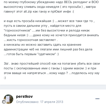
по моему глубокому убеждению надо ВЕСЬ релодинг и ВСЮ
высокоточку сливать сюда немедля ( это просьба ) , завтра
гавкнут этот all.zip как ганзу и прЮвэт инфе :(
и еще есть просьба нижайшая :) ...может все таки где то ,
пусть в самом дальнем углу , найдется место для
"горноохотников" ....им без высокточки и релода никак
бедным низзя :) ....даже кому не хочется приходится вникать
...жисть горноохотная заставляет .
а кинжалы их можно заставить сдать на хранение
администрации чеб не лязгали ими лишний раз без дела
...готов быть первым "сдатчиком" :)
ЗЫ . знаю простейший способ как на попагане убить все свои
посты ( скопированные ими с ганзы ) одним махом :) и при
этом вааще не напрягаться ...кому надо ? ...поделюсь ноу хау
:)
perstkov
Опубликовано:
17 апреля 2013