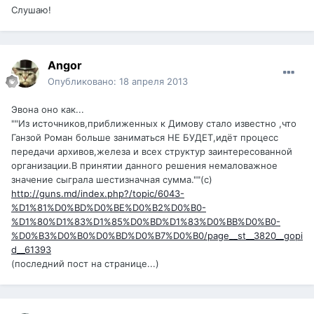
Слушаю!
Angor
Опубликовано:
18 апреля 2013
Эвона оно как...
""Из источников,приближенных к Димову стало известно ,что
Ганзой Роман больше заниматься НЕ БУДЕТ,идёт процесс
передачи архивов,железа и всех структур заинтересованной
организации.В принятии данного решения немаловажное
значение сыграла шестизначная сумма.""(с)
http://guns.md/index.php?/topic/6043-
%D1%81%D0%BD%D0%BE%D0%B2%D0%B0-
%D1%80%D1%83%D1%85%D0%BD%D1%83%D0%BB%D0%B0-
%D0%B3%D0%B0%D0%BD%D0%B7%D0%B0/page__st__3820__gopi
d__61393
(последний пост на странице...)