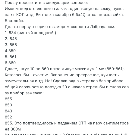
Прошу просветить в следующем вопросе:
Имеем подготовленные гильзы, одинаковую навеску, пулю,
натяг КОЛ и тд. Винтовка калибра 6,5х47, ствол нержавейка,
Бартлейн.
Делаю первую серию с замером скорости Лабрадаром.
1. 834 (чистый холодный )
2. 845
3. 856
4.859
5. 861
6.860
Далее, штук 10 по 860 плюс минус максимум 1 мс (859-861).
Казалось бы - счастье. Заполнение прекрасное, кучность
замечательная и тд. Но! Сделав ряд выстрелов без прибора
общей сложностью порядка 20 с начала стрельбы и снова сев
за прибор замечаю:
855
850
843
852
855. Это подтвердилось и паданием СТП на пару сантиметров
на 300м