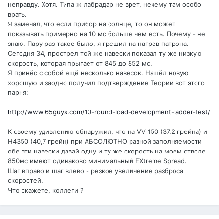
неправду. Хотя. Типа ж лабрадар не врет, нечему там особо
врать.
Я замечал, что если прибор на солнце, то он может
показывать примерно на 10 мс больше чем есть. Почему - не
знаю. Пару раз такое было, я грешил на нагрев патрона.
Сегодня 34, прострел той же навески показал ту же низкую
скорость, которая прыгает от 845 до 852 мс.
Я принёс с собой ещё несколько навесок. Нашёл новую
хорошую и заодно получил подтверждение Теории вот этого
парня:
http://www.65guys.com/10-round-load-development-ladder-test/
К своему удивлению обнаружил, что на VV 150 (37.2 грейна) и
H4350 (40,7 грейн) при АБСОЛЮТНО разной заполняемости
обе эти навески давай одну и ту же скорость на моем стволе
850мс имеют одинаково минимальный EXtreme Spread.
Шаг вправо и шаг влево - резкое увеличение разброса
скоростей.
Что скажете, коллеги ?