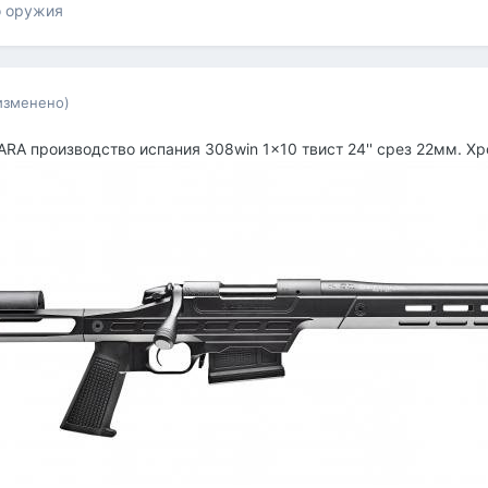
о оружия
изменено)
RA производство испания 308win 1x10 твист 24'' срез 22мм. Х